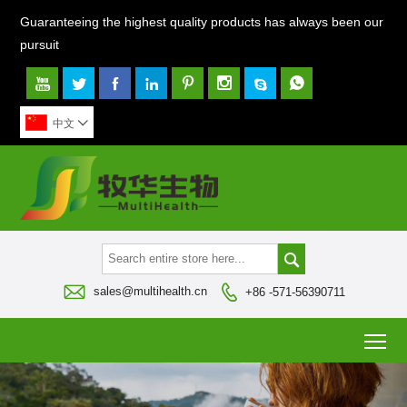
Guaranteeing the highest quality products has always been our
pursuit








中文




sales@multihealth.cn
+86 -571-56390711
To