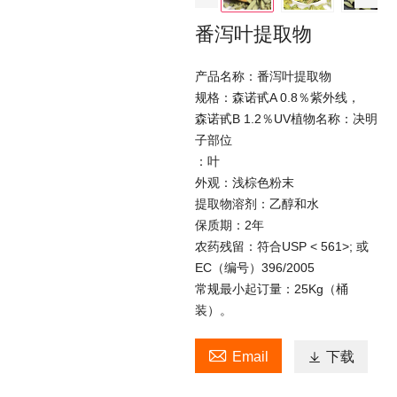
番泻叶提取物
产品名称：番泻叶提取物
规格：森诺甙A 0.8％紫外线，
森诺甙B 1.2％UV植物名称：决明
子部位
：叶
外观：浅棕色粉末
提取物溶剂：乙醇和水
保质期：2年
农药残留：符合USP < 561>; 或
EC（编号）396/2005
常规最小起订量：25Kg（桶
装）。

Email

下载