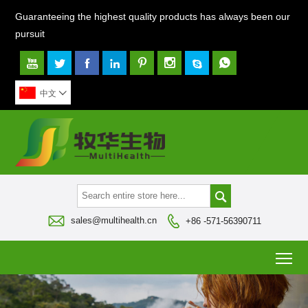
Guaranteeing the highest quality products has always been our
pursuit








中文




sales@multihealth.cn
+86 -571-56390711
To