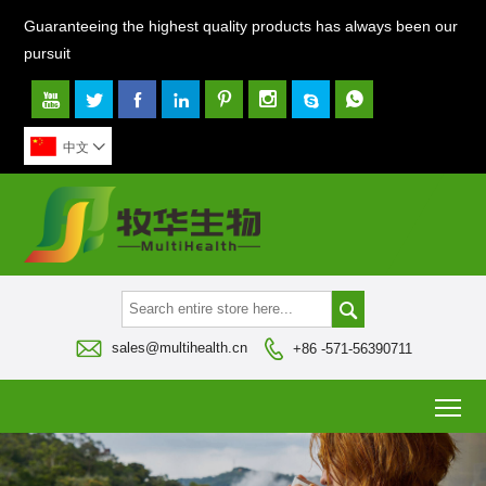
Guaranteeing the highest quality products has always been our
pursuit








中文




sales@multihealth.cn
+86 -571-56390711
To