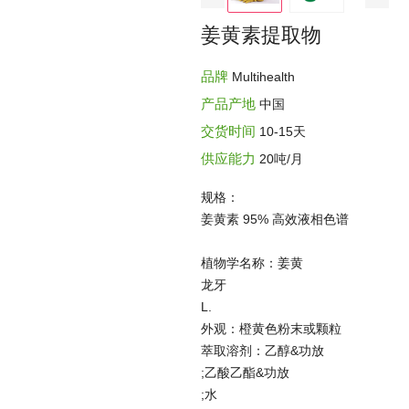
姜黄素提取物
品牌
Multihealth
产品产地
中国
交货时间
10-15天
供应能力
20吨/月
规格：
姜黄素 95% 高效液相色谱
植物学名称：姜黄
龙牙
L.
外观：橙黄色粉末或颗粒
萃取溶剂：乙醇&功放
;乙酸乙酯&功放
;水