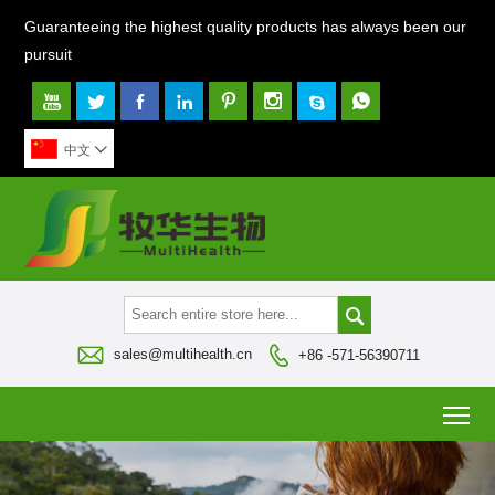
Guaranteeing the highest quality products has always been our
pursuit








中文




sales@multihealth.cn
+86 -571-56390711
To