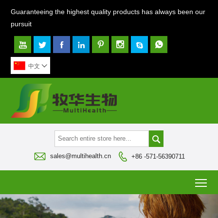
Guaranteeing the highest quality products has always been our
pursuit








中文




sales@multihealth.cn
+86 -571-56390711
To