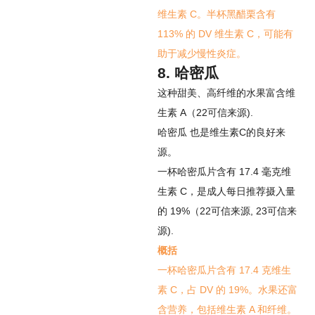
维生素 C。半杯黑醋栗含有
113% 的 DV 维生素 C，可能有
助于减少慢性炎症。
8. 哈密瓜
这种甜美、高纤维的水果富含维
生素 A（
22
可信来源
).
哈密​​瓜
也是维生素C的良好来
源。
一杯哈密瓜片含有 17.4 毫克维
生素 C，是成人每日推荐摄入量
的 19%（
22
可信来源
,
23
可信来
源
).
概括
一杯哈密瓜片含有 17.4 克维生
素 C，占 DV 的 19%。水果还富
含营养，包括维生素 A 和纤维。