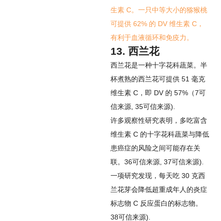
生素 C。一只中等大小的猕猴桃
可提供 62% 的 DV 维生素 C，
有利于血液循环和免疫力。
13. 西兰花
西兰花是一种十字花科蔬菜。半
杯煮熟的西兰花可提供 51 毫克
维生素 C，即 DV 的 57%（
7
可
信来源
,
35
可信来源
).
许多观察性研究表明，多吃富含
维生素 C 的十字花科蔬菜与降低
患癌症的风险之间可能存在关
联。
36
可信来源
,
37
可信来源
).
一项研究发现，每天吃 30 克西
兰花芽会降低超重成年人的炎症
标志物 C 反应蛋白的标志物。
38
可信来源
).