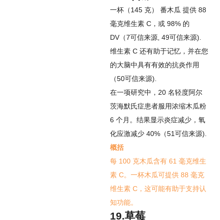
一杯（145 克）
番木瓜
提供 88
毫克维生素 C，或 98% 的
DV（
7
可信来源
,
49
可信来源
).
维生素 C 还有助于记忆，并在您
的大脑中具有有效的抗炎作用
（
50
可信来源
).
在一项研究中，20 名轻度阿尔
茨海默氏症患者服用浓缩木瓜粉
6 个月。结果显示炎症减少，氧
化应激减少 40%（
51
可信来源
).
概括
每 100 克木瓜含有 61 毫克维生
素 C。一杯木瓜可提供 88 毫克
维生素 C，这可能有助于支持认
知功能。
19.草莓