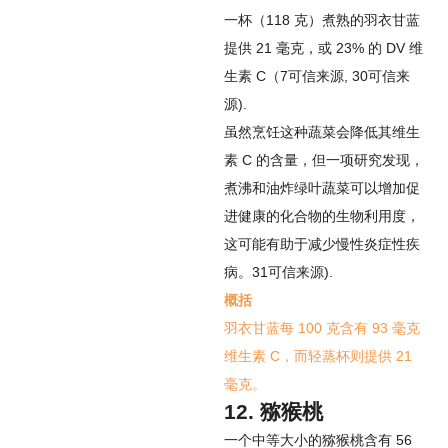
一杯（118 克）煮熟的羽衣甘蓝
提供 21 毫克，或 23% 的 DV 维
生素 C（
7
可信来源
,
30
可信来
源
).
虽然烹饪这种蔬菜会降低其维生
素 C 的含量，但一项研究发现，
煮沸和油炸绿叶蔬菜可以增加促
进健康的化合物的生物利用度，
这可能有助于减少慢性炎症性疾
病。
31
可信来源
).
概括
羽衣甘蓝每 100 克含有 93 毫克
维生素 C，而轻蒸杯则提供 21
毫克。
12. 猕猴桃
一个中等大小的猕猴桃含有 56