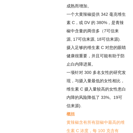
成熟而增加。
一个大黄辣椒提供 342 毫克维生
素 C，或 DV 的 380%，是青辣
椒中含量的两倍多（
7
可信来
源
,
17
可信来源
,
18
可信来源
).
摄入足够的维生素 C 对您的眼睛
健康很重要，并且可能有助于防
止白内障进展。
一项针对 300 多名女性的研究发
现，与摄入量最低的女性相比，
维生素 C 摄入量较高的女性患白
内障的风险降低了 33%。
19
可
信来源
).
概括
黄辣椒含有所有甜椒中最高的维
生素 C 浓度，每 100 克含有