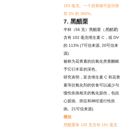
183 毫克。一个甜黄椒可提供推
荐 DV 的 380%。
7. 黑醋栗
半杯（56 克）黑醋栗（
黑醋栗
)
含有 102 毫克维生素 C，或 DV
的 113% (
7
可信来源
,
20
可信来
源
).
被称为花青素的抗氧化类黄酮赋
予它们丰富的深色。
研究表明，富含维生素 C 和花青
素等抗氧化剂的饮食可以减少与
慢性疾病相关的氧化损伤，包括
心脏病、癌症和神经退行性疾
病。
21
可信来源
).
概括
黑醋栗每 100 克含有 181 毫克