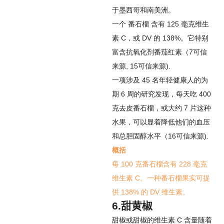
于墨西哥和南美洲。
一个
番石榴
含有 125 毫克维生
素 C，或 DV 的 138%。它特别
富含抗氧化剂番茄红素（
7
可信
来源
,
15
可信来源
).
一项涉及 45 名年轻健康人的为
期 6 周的研究发现，每天吃 400
克去皮番石榴，或大约 7 片这种
水果，可以显着降低他们的血压
和总胆固醇水平（
16
可信来源
).
概括
每 100 克番石榴含有 228 毫克
维生素 C。一种番石榴果实可提
供 138% 的 DV 维生素。
6.甜黄椒
甜椒或甜椒的维生素 C 含量随着