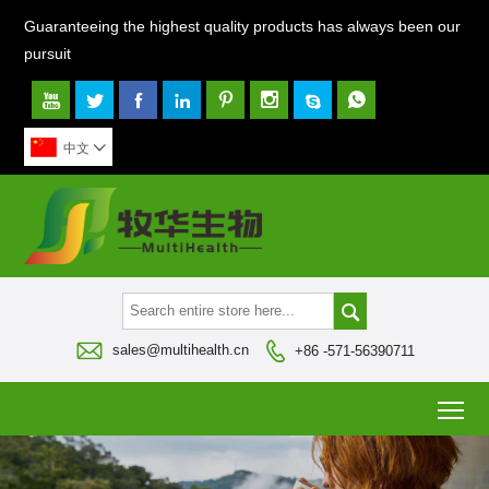
Guaranteeing the highest quality products has always been our
pursuit








中文




sales@multihealth.cn
+86 -571-56390711
To