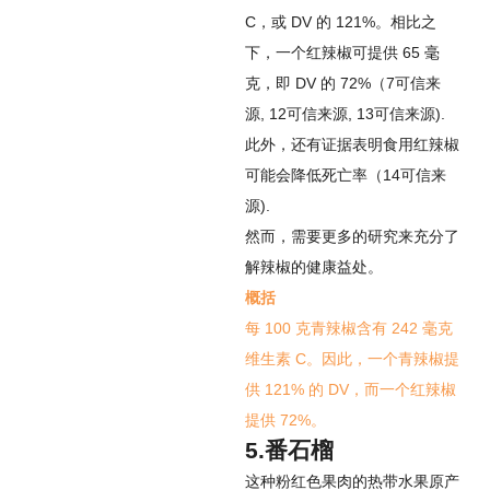
C，或 DV 的 121%。相比之
下，一个红辣椒可提供 65 毫
克，即 DV 的 72%（
7
可信来
源
,
12
可信来源
,
13
可信来源
).
此外，还有证据表明食用红辣椒
可能会降低死亡率（
14
可信来
源
).
然而，需要更多的研究来充分了
解辣椒的健康益处。
概括
每 100 克青辣椒含有 242 毫克
维生素 C。因此，一个青辣椒提
供 121% 的 DV，而一个红辣椒
提供 72%。
5.番石榴
这种粉红色果肉的热带水果原产