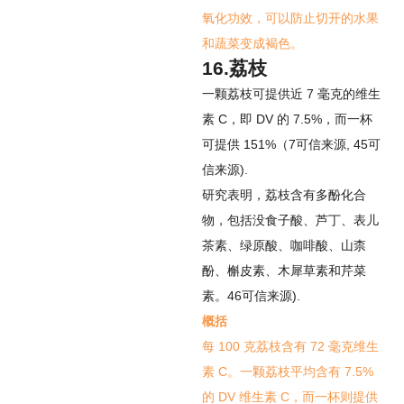
氧化功效，可以防止切开的水果
和蔬菜变成褐色。
16.荔枝
一颗荔枝可提供近 7 毫克的维生
素 C，即 DV 的 7.5%，而一杯
可提供 151%（
7
可信来源
,
45
可
信来源
).
研究表明，荔枝含有多酚化合
物，包括没食子酸、芦丁、表儿
茶素、绿原酸、咖啡酸、山柰
酚、槲皮素、木犀草素和芹菜
素。
46
可信来源
).
概括
每 100 克荔枝含有 72 毫克维生
素 C。一颗荔枝平均含有 7.5%
的 DV 维生素 C，而一杯则提供