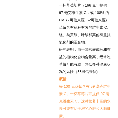
一杯草莓切片（166 克）提供
97 毫克维生素 C，或 108% 的
DV（
7
可信来源
,
52
可信来源
).
草莓含有多种有效的维生素 C、
锰、类黄酮、叶酸和其他有益抗
氧化剂的混合物。
研究表明，由于其营养成分和有
益的植物化合物含量高，经常吃
草莓可能有助于降低多种健康状
况的风险（
53
可信来源
).
概括
每 100 克草莓含有 59 毫克维生
素 C。一杯草莓片可提供 97 毫
克维生素 C。这种营养丰富的水
果可能有助于您的心脏和大脑健
康。