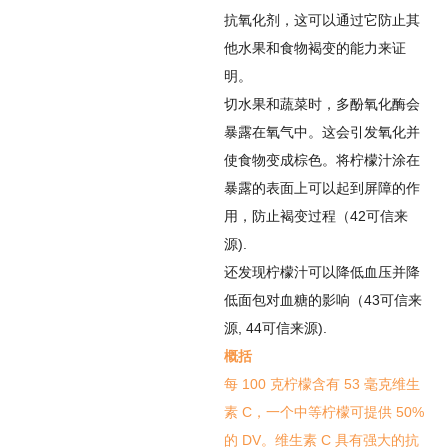
抗氧化剂，这可以通过它防止其
他水果和食物褐变的能力来证
明。
切水果和蔬菜时，多酚氧化酶会
暴露在氧气中。这会引发氧化并
使食物变成棕色。将柠檬汁涂在
暴露的表面上可以起到屏障的作
用，防止褐变过程（
42
可信来
源
).
还发现柠檬汁可以降低血压并降
低面包对血糖的影响（
43
可信来
源
,
44
可信来源
).
概括
每 100 克柠檬含有 53 毫克维生
素 C，一个中等柠檬可提供 50%
的 DV。维生素 C 具有强大的抗