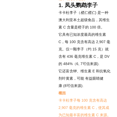
1. 凤头鹦鹉李子
卡卡杜李子（
榄仁榄仁
) 是一种
澳大利亚本土超级食品，其维生
素 C 含量是橙子的 100 倍。
它具有已知浓度最高的维生素
C，每 100 克含有高达 2,907 毫
克。仅一颗李子（约 15 克）就
含有 436 毫克维生素 C，是 DV
的 484%（
6
,
7
可信来源
).
它还富含钾、维生素 E 和抗氧化
剂叶黄素，可能
有益眼睛健
康
(
8
可信来源
).
概括
卡卡杜李子每 100 克含有高达
2,907 毫克的维生素 C，使其成
为已知最丰富的维生素 C 来源。