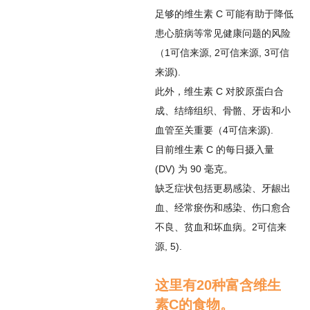
足够的维生素 C 可能有助于降低
患心脏病等常见健康问题的风险
（
1
可信来源
,
2
可信来源
,
3
可信
来源
).
此外，维生素 C 对胶原蛋白合
成、结缔组织、骨骼、牙齿和小
血管至关重要（
4
可信来源
).
目前维生素 C 的每日摄入量
(DV) 为 90 毫克。
缺乏症状包括更易感染、牙龈出
血、经常瘀伤和感染、伤口愈合
不良、贫血和坏血病。
2
可信来
源
,
5
).
这里有20种富含维生
素C的食物。