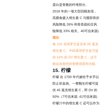
蛋白是骨骼的纤维部分。
2018 年的一项大型回顾发现，
高膳食摄入维生素 C 与髋部骨折
风险降低 26% 和骨质疏松症风
险降低 33% 相关。
40
可信来源
).
概括
每 100 克球芽甘蓝含有 85 毫克
维生素 C。半杯蒸球芽甘蓝可提
供 54% 的 DV 维生素 C，这可
能会改善您的骨骼强度和功能。
15. 柠檬
柠檬
在 1700 年代被给予水手以
防止坏血病。一整颗生柠檬可提
供 45 毫克维生素 C，即 DV 的
50%（
7
可信来源
,
41
可信来源
).
柠檬汁中的维生素 C 还可以作为