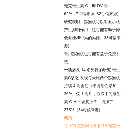
毫克维生素 C，即 DV 的
62%（
7
可信来源
,
32
可信来源
).
研究表明，猕猴桃可以对血小板
产生抑制作用，这可能有助于降
低血栓和中风的风险。
33
可信来
源
).
食用猕猴桃也可能有益于免疫系
统。
一项涉及 14 名男性的研究
维生
素C缺乏
发现每天吃两个猕猴桃
持续 4 周会使白细胞活性增加
20%。仅 1 周后，血液中的维生
素 C 水平恢复正常，增加了
275%（
34
可信来源
).
概括
每 100 克猕猴桃含有 75 毫克维