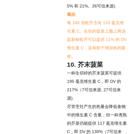
5% 和 21%。
26
可信来源
).
概括
每 100 克欧芹含有 133 毫克维
生素 C。在你的饭菜上撒上两汤
匙新鲜欧芹可以提供 11% 的 DV
维生素 C，这有助于增加铁的吸
收。
10. 芥末菠菜
一杯生切碎的芥末菠菜可提供
195 毫克维生素 C，即 DV 的
217%（
7
可信来源
,
27
可信来
源
).
尽管烹饪产生的热量会降低食物
中的维生素 C 含量，但一杯煮熟
的芥菜仍能提供 117 毫克维生素
C，即 DV 的 130%（
7
可信来