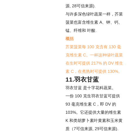
源
,
28
可信来源
).
与许多深色绿叶蔬菜一样，芥菜
菠菜也富含维生素 A、钾、钙、
锰、纤维和
叶酸
.
概括
芥菜菠菜每 100 克含有 130 毫
克维生素 C。一杯这种绿叶蔬菜
在生时可提供 217% 的 DV 维生
素 C，在煮熟时可提供 130%。
11.羽衣甘蓝
羽衣甘蓝
是十字花科蔬菜。
一份 100 克生羽衣甘蓝可提供
93 毫克维生素 C，即 DV 的
103%。它还提供大量的维生素
K 和类胡萝卜素叶黄素和玉米黄
质（
7
可信来源
,
29
可信来源
).