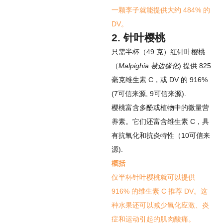
一颗李子就能提供大约 484% 的
DV。
2. 针叶樱桃
只需半杯（49 克）红针叶樱桃
（
Malpighia 被边缘化
) 提供 825
毫克维生素 C，或 DV 的 916%
(
7
可信来源
,
9
可信来源
).
樱桃富含多酚或植物中的微量营
养素。它们还富含维生素 C，具
有抗氧化和抗炎特性（
10
可信来
源
).
概括
仅半杯针叶樱桃就可以提供
916% 的维生素 C 推荐 DV。这
种水果还可以减少氧化应激、炎
症和运动引起的肌肉酸痛。