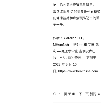
物，你的需求应该得到满足。
富含维生素 C 的饮食是朝着积极
的健康益处和疾病预防迈出的重
要一步。
作者：
Caroline Hill，
MHumNutr，理学士
和
艾琳·凯
利
—
经医学审查
吉利安库巴
拉，MS，RD
,
营养
—
更新于
2022 年 5 月 10
日
, https://www.healthline.com
上一页 新闻
下一页 新闻

