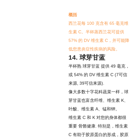
概括
西兰花每 100 克含有 65 毫克维
生素 C。半杯蒸西兰花可提供
57% 的 DV 维生素 C，并可能降
低您患炎症性疾病的风险。
14. 球芽甘蓝
半杯熟
球芽甘蓝
提供 49 毫克，
或 54% 的 DV 维生素 C (
7
可信
来源
,
39
可信来源
).
像大多数十字花科蔬菜一样，球
芽甘蓝也富含纤维、维生素 K、
叶酸、维生素 A、锰和钾。
维生素 C 和 K 对您的身体都很
重要
骨骼健康
. 特别是，维生素
C 有助于胶原蛋白的形成，胶原