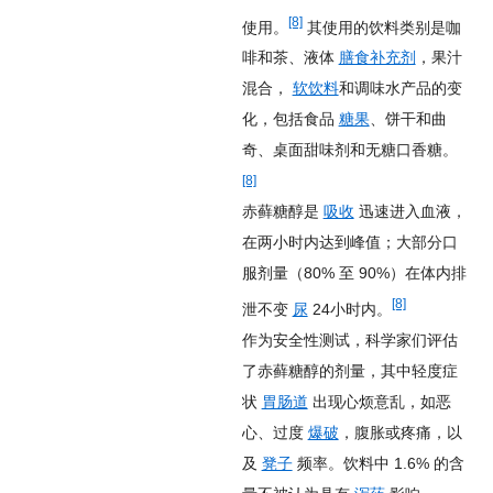
[8]
使用。
其使用的饮料类别是咖
啡和茶、液体
膳食补充剂
，果汁
混合，
软饮料
和调味水产品的变
化，包括食品
糖果
、饼干和曲
奇、桌面甜味剂和无糖口香糖。
[8]
赤藓糖醇是
吸收
迅速进入血液，
在两小时内达到峰值；大部分口
服剂量（80% 至 90%）在体内排
[8]
泄不变
尿
24小时内。
作为安全性测试，科学家们评估
了赤藓糖醇的剂量，其中轻度症
状
胃肠道
出现心烦意乱，如恶
心、过度
爆破
，腹胀或疼痛，以
及
凳子
频率。饮料中 1.6% 的含