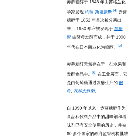
赤藓糖醇于 1848 年由苏格兰化
[4]
学家发现
约翰·斯坦豪斯
.
赤藓
糖醇于 1852 年首次被分离出
来。 1950 年它被发现于
黑糖
蜜
由酵母发酵而成，并于 1990
[5]
年代在日本商业化为糖醇。
赤藓糖醇天然存在于一些水果和
[6]
发酵食品中。
在工业层面，它
是由葡萄糖通过发酵生产的
酵
母
,
花粉念珠菌
.
自 1990 年以来，赤藓糖醇作为
食品和饮料产品中的甜味剂和增
味剂已有安全使用的历史，并被
60 多个国家的政府监管机构批准