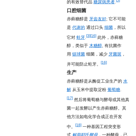
[5]
的有效替代品
糖尿病患者
.
口腔细菌
赤藓糖醇是
牙齿友好
; 它不可能
是
代谢的
通过口头
细菌
，所以
[3]
[16]
它对
蛀牙
.
此外，赤藓糖
醇，类似于
木糖醇
, 有抗菌作
用
链球菌
细菌，减少
牙菌斑
，
[16]
并可能防止蛀牙。
生产
赤藓糖醇是从酶促工业生产的
水
解
从玉米中提取淀粉
葡萄糖
.
[17]
然后将葡萄糖与酵母或其他真
菌一起发酵以产生赤藓糖醇。其
他方法如电化学合成正在开发
[18]
中。
一种基因工程突变形
式
解脂耶氏酵母
，一种酵母，已