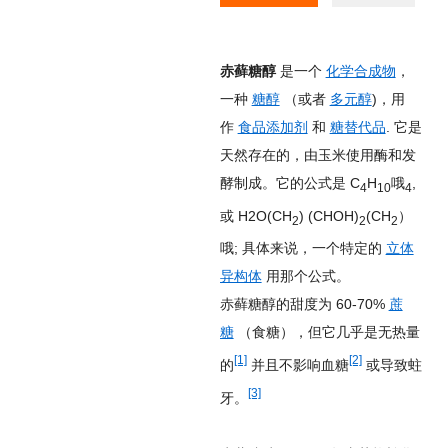
赤藓糖醇
是一个
化学合成物
，
一种
糖醇
（或者
多元醇
)，用
作
食品添加剂
和
糖替代品
. 它是
天然存在的，由玉米使用酶和发
酵制成。它的公式是
C
H
哦
,
4
10
4
或 H2O(CH
) (CHOH)
(CH
）
2
2
2
哦; 具体来说，一个特定的
立体
异构体
用那个公式。
赤藓糖醇的甜度为 60-70%
蔗
糖
（食糖），但它几乎是无热量
[1]
[2]
的
并且不影响血糖
或导致蛀
[3]
牙。