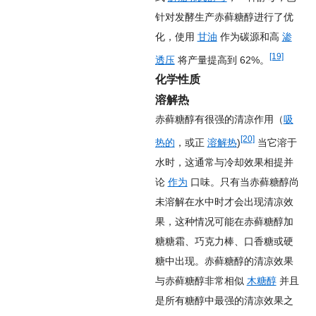
针对发酵生产赤藓糖醇进行了优
化，使用
甘油
作为碳源和高
渗
[19]
透压
将产量提高到 62%。
化学性质
溶解热
赤藓糖醇有很强的清凉作用（
吸
[20]
热的
，或正
溶解热
)
当它溶于
水时，这通常与冷却效果相提并
论
作为
口味。只有当赤藓糖醇尚
未溶解在水中时才会出现清凉效
果，这种情况可能在赤藓糖醇加
糖糖霜、巧克力棒、口香糖或硬
糖中出现。赤藓糖醇的清凉效果
与赤藓糖醇非常相似
木糖醇
并且
是所有糖醇中最强的清凉效果之