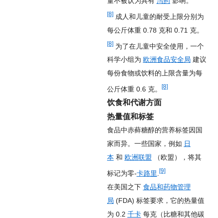
量不被认为具有
泻药
影响。
[8]
成人和儿童的耐受上限分别为
每公斤体重 0.78 克和 0.71 克。
[8]
为了在儿童中安全使用，一个
科学小组为
欧洲食品安全局
建议
每份食物或饮料的上限含量为每
[8]
公斤体重 0.6 克。
饮食和代谢方面
热量值和标签
食品中赤藓糖醇的营养标签因国
家而异。一些国家，例如
日
本
和
欧洲联盟
（欧盟），将其
[9]
标记为零-
卡路里
.
在美国之下
食品和药物管理
局
(FDA) 标签要求，它的热量值
为 0.2
千卡
每克（比糖和其他碳