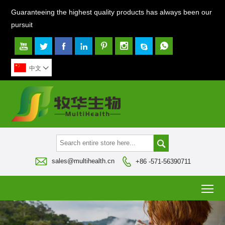
Guaranteeing the highest quality products has always been our
pursuit








中文




sales@multihealth.cn
+86 -571-56390711
To