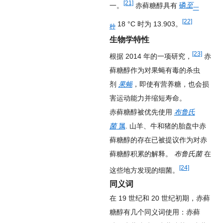
[21]
一。
赤藓糖醇具有
磷
至
一
[22]
18 °C 时为 13.903。
种
生物学特性
[23]
根据 2014 年的一项研究，
赤
藓糖醇作为对果蝇有毒的杀虫
剂
果蝇
，即使有营养糖，也会损
害运动能力并缩短寿命。
赤藓糖醇被优先使用
布鲁氏
菌
属
. 山羊、牛和猪的胎盘中赤
藓糖醇的存在已被提议作为对赤
藓糖醇积累的解释。
布鲁氏菌
在
[24]
这些地方发现的细菌。
同义词
在 19 世纪和 20 世纪初期，赤藓
糖醇有几个同义词使用：赤藓