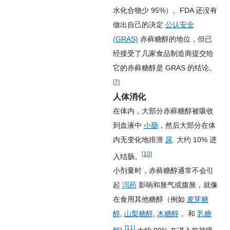
水化合物少 95%）。FDA 还没有
做出自己的决定
公认安全
(GRAS)
赤藓糖醇的地位，但已
经接受了几家食品制造商提交给
它的赤藓糖醇是 GRAS 的结论。
[7]
人体消化
在体内，大部分赤藓糖醇被吸收
到血液中
小肠
，然后大部分在体
内无变化地排泄
尿
. 大约 10% 进
[10]
入结肠。
小剂量时，赤藓糖醇通常不会引
起
泻药
影响和胀气或腹胀，就像
在食用其他糖醇（例如
麦芽糖
醇
,
山梨糖醇
,
木糖醇
， 和
乳糖
[11]