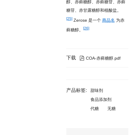
醇、赤藓糖醇、赤藓糖苷、赤藓
糖苷、赤甘露糖醇和植酸盐。
[25]
Zerose 是一个
商品名
为赤
[26]
藓糖醇。
下载

COA-赤藓糖醇.pdf
产品标签:
甜味剂
食品添加剂
代糖
无糖