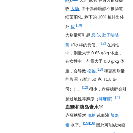
醇
).
大约 90% 在进入前被吸
收
大肠
, 由于赤藓糖醇不被肠道
细菌消化, 剩下的 10% 被排出体
[10]
外
屎
.
大剂量可引起
恶心
,
肚子咕咕
[12]
叫
和水样的粪便。
在男性
中，剂量大于 0.66 g/kg 体重，
在女性中，剂量大于 0.8 g/kg 体
[13]
重，会导致
松弛
,
和更高剂量
的腹泻（超过 50 克（1.8 盎
[12]
司））。
很少，赤藓糖醇会引
[14]
起过敏性荨麻疹（
荨麻疹
).
血糖和胰岛素水平
赤藓糖醇对
血糖
或血液
胰岛
[15]
[16]
素
水平。
因此可能成为糖